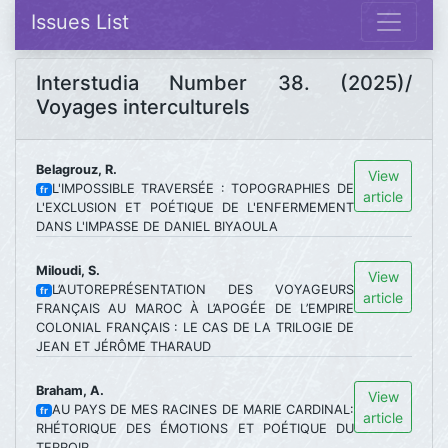
Issues List
Interstudia Number 38. (2025)/
Voyages interculturels
Belagrouz, R.
View
L'IMPOSSIBLE TRAVERSÉE : TOPOGRAPHIES DE
fr
article
L'EXCLUSION ET POÉTIQUE DE L'ENFERMEMENT
DANS L'IMPASSE DE DANIEL BIYAOULA
Miloudi, S.
View
L’AUTOREPRÉSENTATION DES VOYAGEURS
fr
article
FRANÇAIS AU MAROC À L’APOGÉE DE L’EMPIRE
COLONIAL FRANÇAIS : LE CAS DE LA TRILOGIE DE
JEAN ET JÉRÔME THARAUD
Braham, A.
View
AU PAYS DE MES RACINES DE MARIE CARDINAL:
fr
article
RHÉTORIQUE DES ÉMOTIONS ET POÉTIQUE DU
TERROIR