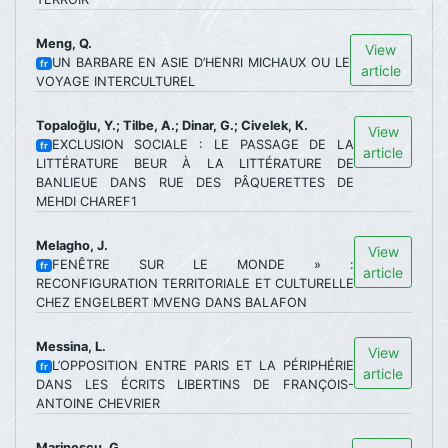
Meng, Q.
View
UN BARBARE EN ASIE D’HENRI MICHAUX OU LE
fr
article
VOYAGE INTERCULTUREL
Topaloğlu, Y.; Tilbe, A.; Dinar, G.; Civelek, K.
View
EXCLUSION SOCIALE : LE PASSAGE DE LA
fr
article
LITTÉRATURE BEUR À LA LITTÉRATURE DE
BANLIEUE DANS RUE DES PÂQUERETTES DE
MEHDI CHAREF1
Melagho, J.
View
FENÊTRE SUR LE MONDE » :
fr
article
RECONFIGURATION TERRITORIALE ET CULTURELLE
CHEZ ENGELBERT MVENG DANS BALAFON
Messina, L.
View
L’OPPOSITION ENTRE PARIS ET LA PÉRIPHÉRIE
fr
article
DANS LES ÉCRITS LIBERTINS DE FRANÇOIS-
ANTOINE CHEVRIER
Marinescu, G.