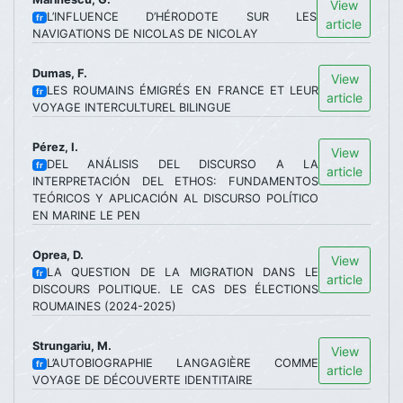
View
L’INFLUENCE D’HÉRODOTE SUR LES
fr
article
NAVIGATIONS DE NICOLAS DE NICOLAY
Dumas, F.
View
LES ROUMAINS ÉMIGRÉS EN FRANCE ET LEUR
fr
article
VOYAGE INTERCULTUREL BILINGUE
Pérez, I.
View
DEL ANÁLISIS DEL DISCURSO A LA
fr
article
INTERPRETACIÓN DEL ETHOS: FUNDAMENTOS
TEÓRICOS Y APLICACIÓN AL DISCURSO POLÍTICO
EN MARINE LE PEN
Oprea, D.
View
LA QUESTION DE LA MIGRATION DANS LE
fr
article
DISCOURS POLITIQUE. LE CAS DES ÉLECTIONS
ROUMAINES (2024-2025)
Strungariu, M.
View
L’AUTOBIOGRAPHIE LANGAGIÈRE COMME
fr
article
VOYAGE DE DÉCOUVERTE IDENTITAIRE