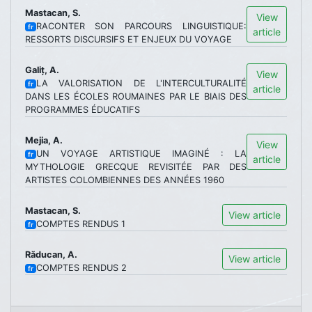
Mastacan, S.
View
RACONTER SON PARCOURS LINGUISTIQUE:
fr
article
RESSORTS DISCURSIFS ET ENJEUX DU VOYAGE
Galiț, A.
View
LA VALORISATION DE L'INTERCULTURALITÉ
fr
article
DANS LES ÉCOLES ROUMAINES PAR LE BIAIS DES
PROGRAMMES ÉDUCATIFS
Mejia, A.
View
UN VOYAGE ARTISTIQUE IMAGINÉ : LA
fr
article
MYTHOLOGIE GRECQUE REVISITÉE PAR DES
ARTISTES COLOMBIENNES DES ANNÉES 1960
Mastacan, S.
View article
COMPTES RENDUS 1
fr
Răducan, A.
View article
COMPTES RENDUS 2
fr